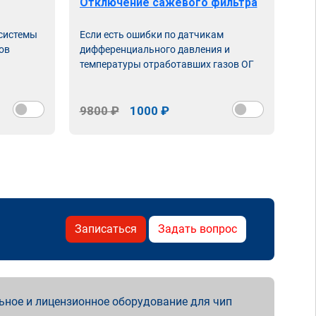
Отключение сажевого фильтра
От
 системы
Если есть ошибки по датчикам
Впу
ов
дифференциального давления и
неи
температуры отработавших газов ОГ
9800 ₽
1000 ₽
98
Записаться
Задать вопрос
ьное и лицензионное оборудование для чип