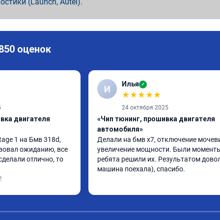
ностики (Launch, Autel).
 850 оценок
Илья
✓
И
★
★
★
★
★
5
24 октября 2025
ивка двигателя
«Чип тюнинг, прошивка двигателя
автомобиля»
ge 1 на Бмв 318d, 
Делали на бмв х7, отключение мочеви
вовал ожиданию, все 
увеличение мощности. Были моменты,
делали отлично, то 
ребята решили их. Результатом довол
машина поехала), спасибо.
2