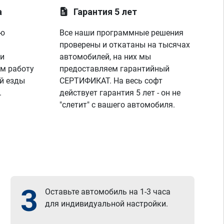
лаунче увидели что не так с машино!
а
Гарантия 5 лет
покатался,понаблюдал,радуюсь,заехал к 
парням,они бесплатно подключили 
ую
Все наши программные решения
диагностику,глянули что всё нормально и 
я поехал радостный,записавшись к ним 
проверены и откатаны на тысячах
же на чип тюнинг,парни вы лучшие!
 и
автомобилей, на них мы
спасибо вашей команде за отличную 
м работу
предоставляем гарантийный
работу,сервис отличный, рекомендую!
й езды
СЕРТИФИКАТ. На весь софт
всем добра)
.
действует гарантия 5 лет - он не
"слетит" с вашего автомобиля.
3
Оставьте автомобиль на 1-3 часа
для индивидуальной настройки.