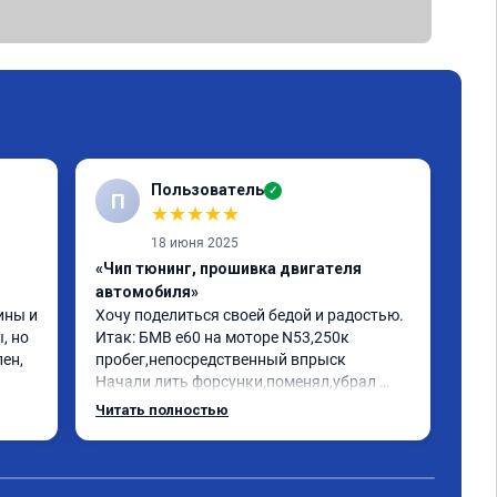
Пользователь
✓
П
★
★
★
★
★
18 июня 2025
«Чип тюнинг, прошивка двигателя
«Чи
автомобиля»
отк
ны и 
Хочу поделиться своей бедой и радостью.

БМВ
 но 
Итак: БМВ е60 на моторе N53,250к 
отк
ен, 
пробег,непосредственный впрыск

Авт
Начали лить форсунки,поменял,убрал 
дин
катализаторы,обратился к одному 
отк
Читать полностью
Чит
кренделю прошить на евро 2,машина 
мот
работала как попало,трясло на 
Рек
холостых,этот чудо диагност прошивщик 
про
сказал что она у меня зашита на евро 0 и 