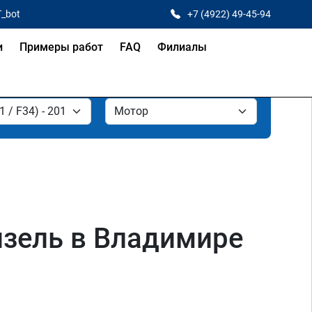
T_bot
+7 (4922) 49-45-94
и
Примеры работ
FAQ
Филиалы
дизель в Владимире