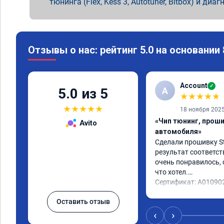
тюнинга (Flex, Kess 3, Autotuner, Bitbox) и диаг
Отзывы о нас: рейтинг 5.0 на основании
Account
✓
A
5.0 из 5
★
★
★
★
★
★
★
★
★
★
18 ноября 202
«Чип тюнинг, прош
Avito
автомобиля»
Сделали прошивку Sta
результат соответст
очень понравилось, с
что хотел.

Сертификат: A01090
Оставить отзыв
‹
›