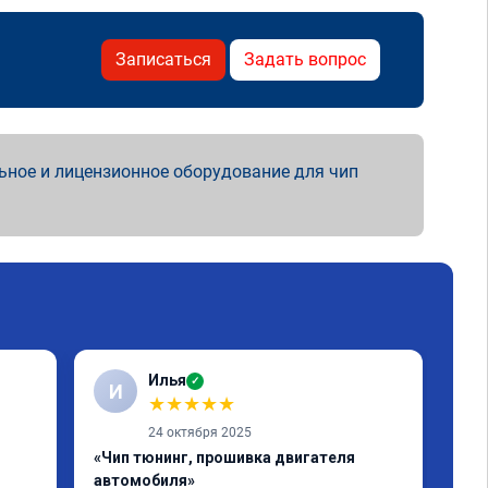
Записаться
Задать вопрос
ьное и лицензионное оборудование для чип
Илья
✓
И
★
★
★
★
★
24 октября 2025
«Чип тюнинг, прошивка двигателя
«Чи
автомобиля»
авт