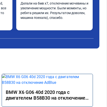
, 
Делали на бмв х7, отключение мочевины и 
Хоч
все 
увеличение мощности. Были моменты, но 
Ита
то 
ребята решили их. Результатом доволен, 
про
машина поехала), спасибо.
Нач
кат
Чит
кре
раб
хол
ска
над
гов
хуж
1,п
про
я ф
бес
дад
ава
кар
BMW X6 G06 40d 2020 года с
нет
двигателем B58B30 на отключение
про
AdBlue
2,ср