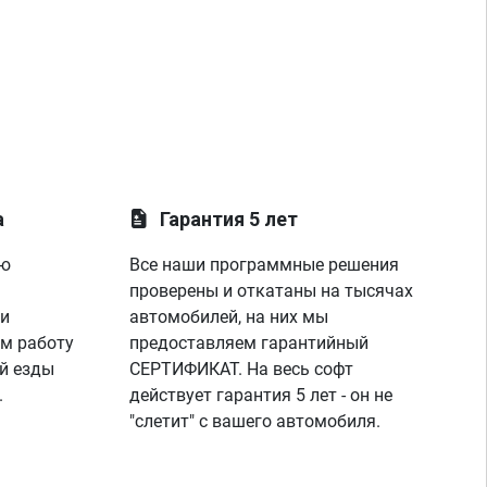
раб
зар
наш
цил
ура
по 
дру
так
мас
лау
а
Гарантия 5 лет
пок
пар
ую
Все наши программные решения
диа
проверены и откатаны на тысячах
я п
же 
 и
автомобилей, на них мы
спа
м работу
предоставляем гарантийный
раб
й езды
СЕРТИФИКАТ. На весь софт
все
.
действует гарантия 5 лет - он не
"слетит" с вашего автомобиля.