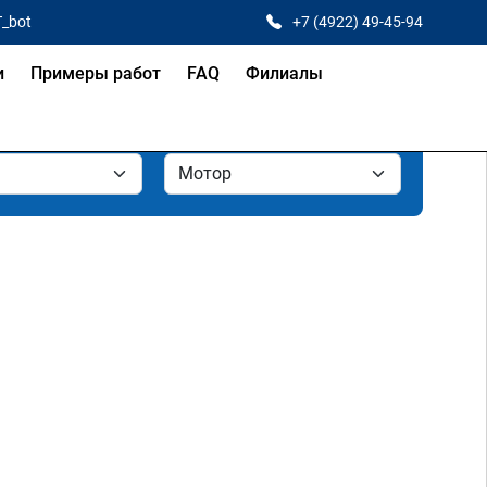
T_bot
+7 (4922) 49-45-94
и
Примеры работ
FAQ
Филиалы