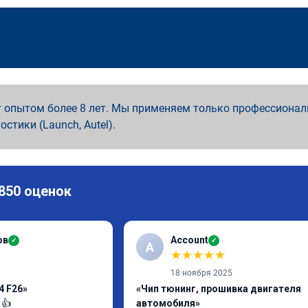
 опытом более 8 лет. Мы применяем только профессионал
ностики (Launch, Autel).
 850 оценок
ов
Account
✓
✓
A
★
★
★
★
★
18 ноября 2025
4 F26»
«Чип тюнинг, прошивка двигателя
 👍
автомобиля»