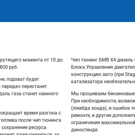
рутящего момента от 10 до
Чип тюнинг БМВ Х4 дизель 
800 руб.
Блока Управления двигател
конструкцию авто (при Sta
не, подхват будет
катализатора необязательн
а передач перестанет
едаль газа станет намного
Мы прошиваем бензиновые и
При необходимости, возмож
(лямбда зонда), и ошибок п
сокращает время разгона с
ремонте, и другие дополни
 топлива после чип тюнинга
ограничения максимальной 
а сохранение ресурса
диностенде.
 может даже снизиться, за