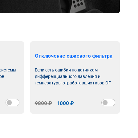
Отключение сажевого фильтра
От
 системы
Если есть ошибки по датчикам
Впу
ов
дифференциального давления и
неи
температуры отработавших газов ОГ
9800 ₽
1000 ₽
98