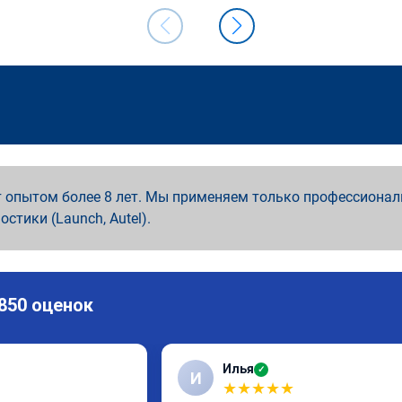
 опытом более 8 лет. Мы применяем только профессионал
ностики (Launch, Autel).
 850 оценок
Илья
✓
И
★
★
★
★
★