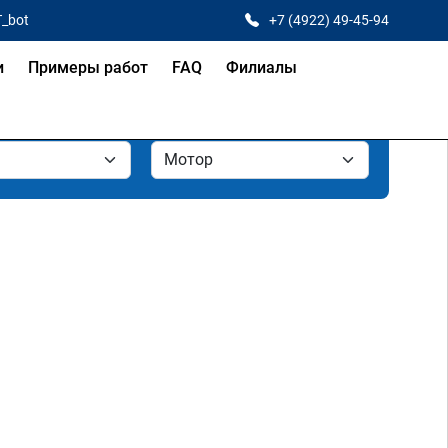
T_bot
+7 (4922) 49-45-94
и
Примеры работ
FAQ
Филиалы