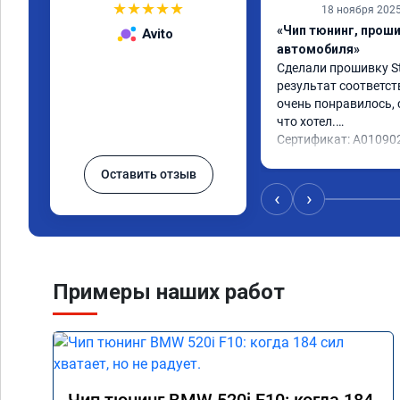
★
★
★
★
★
18 ноября 202
«Чип тюнинг, прош
Avito
автомобиля»
Сделали прошивку Sta
результат соответст
очень понравилось, с
что хотел.

Сертификат: A01090
Оставить отзыв
‹
›
Примеры наших работ