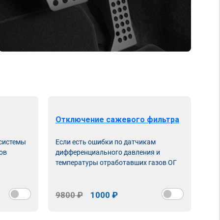
Отключение сажевого фильтра
От
 системы
Если есть ошибки по датчикам
Впу
ов
дифференциального давления и
неи
температуры отработавших газов ОГ
9800 ₽
1000 ₽
98