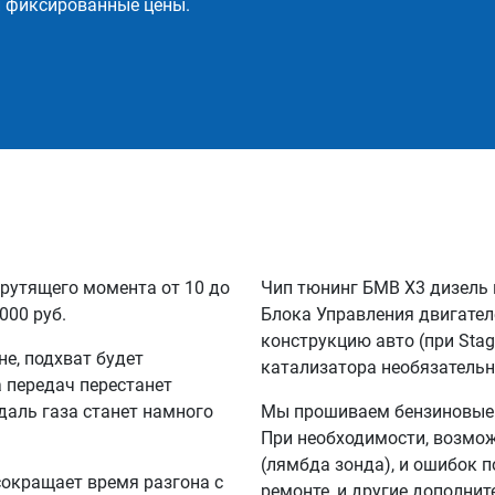
и фиксированные цены.
рутящего момента от 10 до
Чип тюнинг БМВ Х3 дизель 
000 руб.
Блока Управления двигател
конструкцию авто (при Sta
не, подхват будет
катализатора необязательн
а передач перестанет
едаль газа станет намного
Мы прошиваем бензиновые и
При необходимости, возмож
(лямбда зонда), и ошибок п
сокращает время разгона с
ремонте, и другие дополни