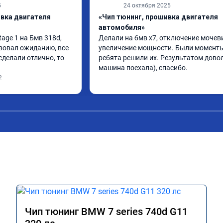
5
24 октября 2025
ивка двигателя
«Чип тюнинг, прошивка двигателя
автомобиля»
ge 1 на Бмв 318d, 
Делали на бмв х7, отключение мочеви
вовал ожиданию, все 
увеличение мощности. Были моменты,
делали отлично, то 
ребята решили их. Результатом довол
машина поехала), спасибо.
2
Чип тюнинг BMW 7 series 740d G11