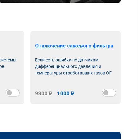
Отключение сажевого фильтра
От
 системы
Если есть ошибки по датчикам
Впу
ов
дифференциального давления и
неи
температуры отработавших газов ОГ
9800 ₽
1000 ₽
98