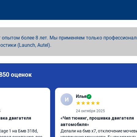
 опытом более 8 лет. Мы применяем только профессионал
ностики (Launch, Autel).
 850 оценок
Илья
✓
И
★
★
★
★
★
5
24 октября 2025
ивка двигателя
«Чип тюнинг, прошивка двигателя
автомобиля»
ge 1 на Бмв 318d, 
Делали на бмв х7, отключение мочеви