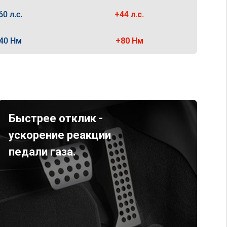
60 л.с.
+44 л.с.
40 Нм
+80 Нм
Быстрее отклик -
ускорение реакции
педали газа.