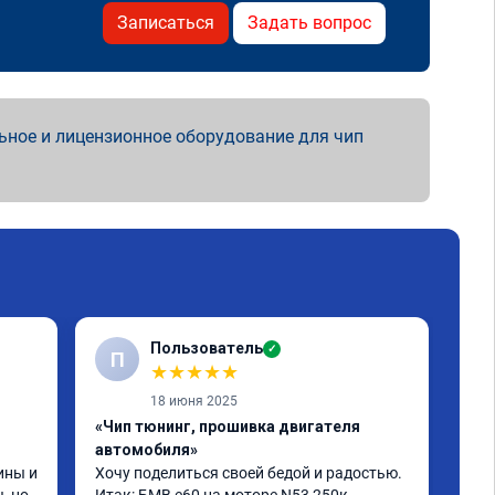
Записаться
Задать вопрос
ьное и лицензионное оборудование для чип
Пользователь
✓
П
★
★
★
★
★
18 июня 2025
«Чип тюнинг, прошивка двигателя
«Чи
автомобиля»
отк
ны и 
Хочу поделиться своей бедой и радостью.

БМВ