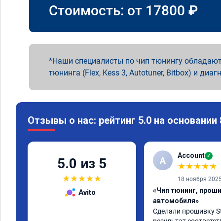
Стоимость: от
17800
₽
Наши специалисты по чип тюнингу обладают
тюнинга (Flex, Kess 3, Autotuner, Bitbox) и диаг
Отзывы о нас: рейтинг 5.0 на основании
Account
✓
A
5.0 из 5
★
★
★
★
★
★
★
★
★
★
18 ноября 202
«Чип тюнинг, прош
Avito
автомобиля»
Сделали прошивку Sta