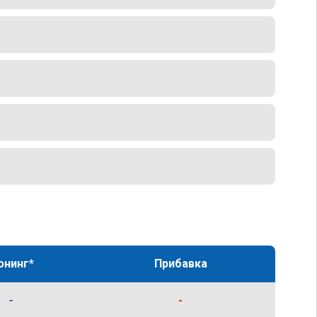
юнинг*
Прибавка
-
-