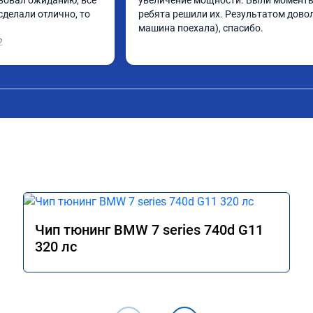
вовал ожиданию, все 
увеличение мощности. Были моменты,
делали отлично, то 
ребята решили их. Результатом довол
машина поехала), спасибо.
2
Чип тюнинг BMW 7 series 740d G11
320 лс