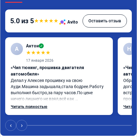
5.0 из 5
★
★
★
★
★
Оставить отзыв
Avito
Антон
✓
А
Н
★
★
★
★
★
17 января 2026
«Чип тюнинг, прошивка двигателя
«Чип 
автомобиля»
автом
Делал у Алексея прошивку на свою 
Обрати
Ауди.Машина задышала,стала бодрее.Работу 
догово
выполнил быстро,за пару часов.По цене 
встрет
ничего лишнего не взял,всё как 
прошил
договаривались заранее.После работы 
Арман 
Читать полностью
Читать
возникали вопросы,всегда консультировал и 
летела
был на связи.Теперь знаю,куда ехать в случае 
Арману
поломки авто.Однозначно рекомендую 
машина
‹
›
Алексея как грамотного специалиста!
вам!!!!!