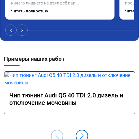
ничего лишнего не взял,всё как 
прошил
договаривались заранее.После работы 
Арман 
Читать полностью
Читать
возникали вопросы,всегда консультировал и 
летела
был на связи.Теперь знаю,куда ехать в случае 
Арману
поломки авто.Однозначно рекомендую 
машина
‹
›
Алексея как грамотного специалиста!
вам!!!!!
Примеры наших работ
Чип тюнинг Audi Q5 40 TDI 2.0 дизель и
отключение мочевины