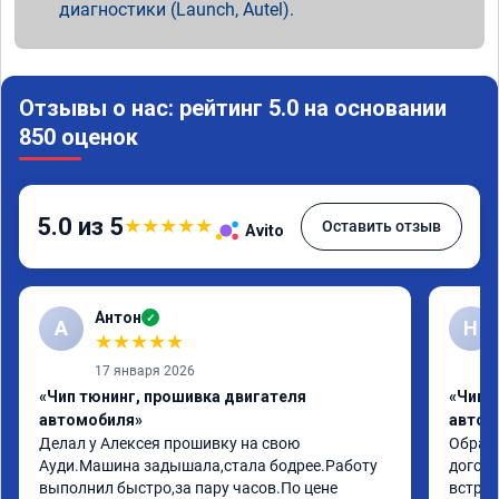
диагностики (Launch, Autel).
Отзывы о нас: рейтинг 5.0 на основании
850 оценок
5.0 из 5
★
★
★
★
★
Оставить отзыв
Avito
Антон
✓
А
Н
★
★
★
★
★
17 января 2026
«Чип тюнинг, прошивка двигателя
«Чип 
автомобиля»
автом
Делал у Алексея прошивку на свою 
Обрати
Ауди.Машина задышала,стала бодрее.Работу 
догово
выполнил быстро,за пару часов.По цене 
встрет