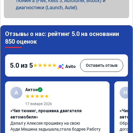
тюнинга (Flex, Kess 3, Autotuner, Bitbox) и
диагностики (Launch, Autel).
Отзывы о нас: рейтинг 5.0 на основании
850 оценок
5.0 из 5
★
★
★
★
★
Оставить отзыв
Avito
Антон
✓
А
Н
★
★
★
★
★
17 января 2026
«Чип тюнинг, прошивка двигателя
«Чип 
автомобиля»
автом
Делал у Алексея прошивку на свою 
Обрати
Ауди.Машина задышала,стала бодрее.Работу 
догово