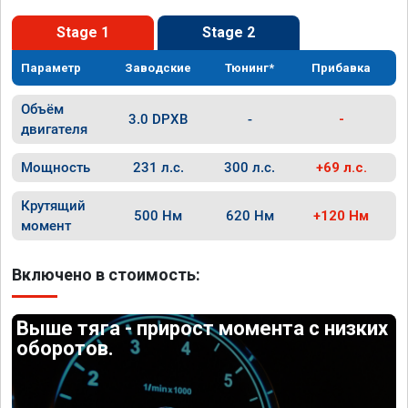
Stage 1
Stage 2
Параметр
Заводские
Тюнинг*
Прибавка
Объём
3.0 DPXB
-
-
двигателя
Мощность
231 л.с.
300 л.с.
+69 л.с.
Крутящий
500 Нм
620 Нм
+120 Нм
момент
Включено в стоимость:
Выше тяга - прирост момента с низких
оборотов.