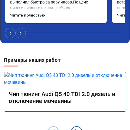
выполнил быстро,за пару часов.По цене 
встрет
ничего лишнего не взял,всё как 
прошил
договаривались заранее.После работы 
Арман 
Читать полностью
Читать
возникали вопросы,всегда консультировал и 
летела
был на связи.Теперь знаю,куда ехать в случае 
Арману
поломки авто.Однозначно рекомендую 
машина
‹
›
Алексея как грамотного специалиста!
вам!!!!!
Примеры наших работ
Чип тюнинг Audi Q5 40 TDI 2.0 дизель и
отключение мочевины