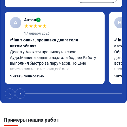
Антон
✓
А
Н
★
★
★
★
★
17 января 2026
«Чип тюнинг, прошивка двигателя
«Чип 
автомобиля»
автом
Делал у Алексея прошивку на свою 
Обрати
Ауди.Машина задышала,стала бодрее.Работу 
догово
выполнил быстро,за пару часов.По цене 
встрет
ничего лишнего не взял,всё как 
прошил
договаривались заранее.После работы 
Арман 
Читать полностью
Читать
возникали вопросы,всегда консультировал и 
летела
был на связи.Теперь знаю,куда ехать в случае 
Арману
поломки авто.Однозначно рекомендую 
машина
‹
›
Алексея как грамотного специалиста!
вам!!!!!
Примеры наших работ