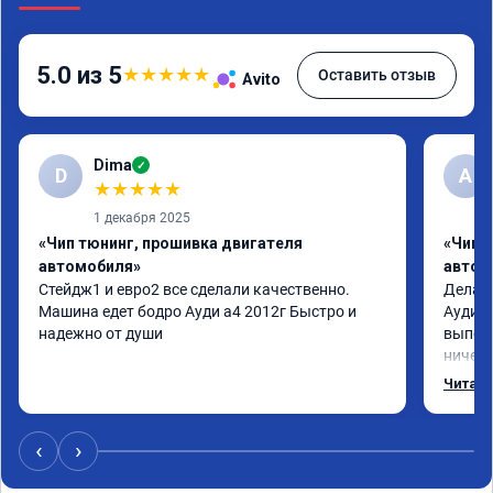
5.0 из 5
★
★
★
★
★
Оставить отзыв
Avito
Dima
✓
D
А
★
★
★
★
★
1 декабря 2025
«Чип тюнинг, прошивка двигателя
«Чип 
автомобиля»
автом
Стейдж1 и евро2 все сделали качественно. 
Делал 
Машина едет бодро Ауди а4 2012г Быстро и 
Ауди.М
надежно от души
выполн
ничего
догова
Читать
возник
был на
поломк
‹
›
Алексе