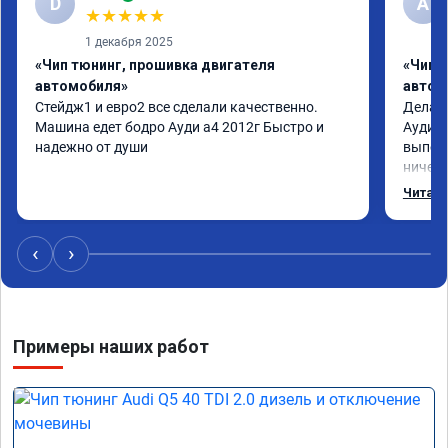
D
А
★
★
★
★
★
1 декабря 2025
«Чип тюнинг, прошивка двигателя
«Чип 
автомобиля»
автом
Стейдж1 и евро2 все сделали качественно. 
Делал 
Машина едет бодро Ауди а4 2012г Быстро и 
Ауди.М
надежно от души
выполн
ничего
догова
Читать
возник
был на
поломк
‹
›
Алексе
Примеры наших работ