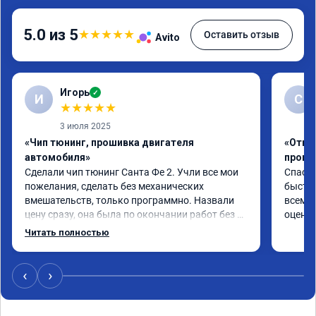
5.0 из 5
★
★
★
★
★
Оставить отзыв
Avito
Игорь
✓
И
С
★
★
★
★
★
3 июля 2025
«Чип тюнинг, прошивка двигателя
«Отклю
автомобиля»
проши
Сделали чип тюнинг Санта Фе 2. Учли все мои 
Спасиб
пожелания, сделать без механических 
быстро
вмешательств, только программно. Назвали 
всем р
цену сразу, она была по окончании работ без 
оценку
изменений. Александр профи своего дела, 
Читать полностью
спокойно ответил на все мои вопросы и 
качественно сделал работу. Спасибо большое 
и процветания сервису!!!
‹
›