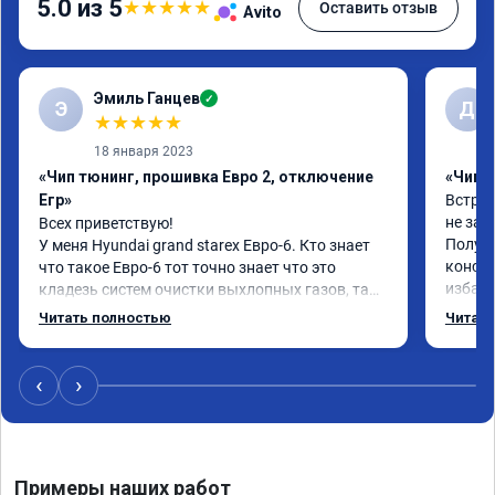
5.0 из 5
★
★
★
★
★
Оставить отзыв
Avito
Эмиль Ганцев
✓
Э
Д
★
★
★
★
★
18 января 2023
«Чип тюнинг, прошивка Евро 2, отключение
«Чип т
Егр»
Встрет
не зан
Всех приветствую!

Получи
У меня Hyundai grand starex Евро-6. Кто знает 
консул
что такое Евро-6 тот точно знает что это 
избави
кладезь систем очистки выхлопных газов, там 
необхо
и ЕГР и мочевина, сажевый фильтр и 
Читать полностью
Читать
Резута
катализатор и тд

Обратился к ребятам чтобы отключили все эти 
системы.

‹
›
Хорошие специалисты, сделали все в срок как 
договаривались, всегда были на связи, дали 
гарантию на работы, а Главное!!!! Машина 
стала ракетой 🚀!!! Все поехало, ничего теперь 
Примеры наших работ
не мешает двигаться в оживленном городе, 