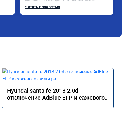
обе
проблем прошили мою машину. 
Читать полностью
Чит
дан
Обращайтесь не пожалеете!
Hyundai santa fe 2018 2.0d
отключение AdBlue ЕГР и сажевого
фильтра.