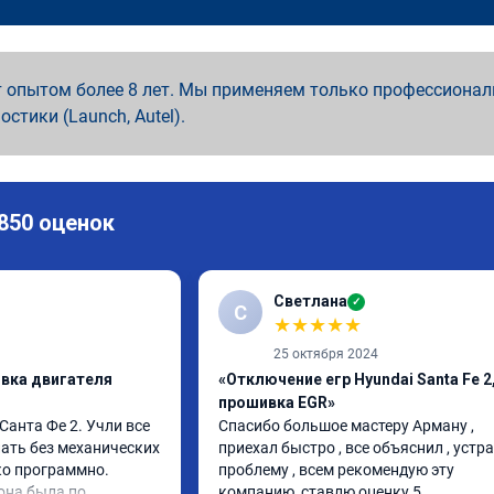
 опытом более 8 лет. Мы применяем только профессионал
ностики (Launch, Autel).
 850 оценок
Светлана
✓
С
★
★
★
★
★
25 октября 2024
ивка двигателя
«Отключение егр Hyundai Santa Fe 2
прошивка EGR»
анта Фе 2. Учли все 
Спасибо большое мастеру Арману , 
ать без механических 
приехал быстро , все объяснил , устра
о программно. 
проблему , всем рекомендую эту 
она была по 
компанию, ставлю оценку 5