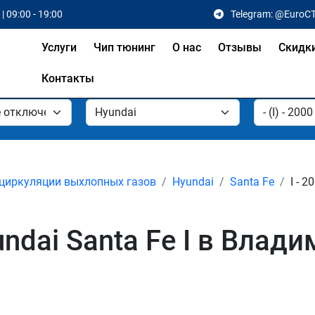
| 09:00 - 19:00
Telegram: @EuroC
Услуги
Чип тюнинг
О нас
Отзывы
Скидк
Контакты
циркуляции выхлопных газов
Hyundai
Santa Fe
I - 2
dai Santa Fe I в Влади