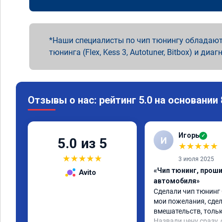
Наши специалисты по чип тюнингу обладают
тюнинга (Flex, Kess 3, Autotuner, Bitbox) и диаг
Отзывы о нас: рейтинг 5.0 на основании
Игорь
✓
И
5.0 из 5
★
★
★
★
★
★
★
★
★
★
3 июля 2025
«Чип тюнинг, прош
Avito
автомобиля»
Сделали чип тюнинг С
мои пожелания, сдел
вмешательств, тольк
Назвали цену сразу, 