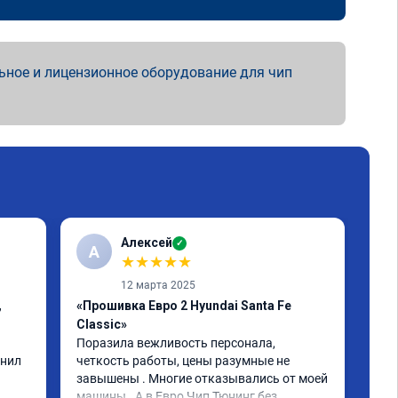
ьное и лицензионное оборудование для чип
Алексей
✓
А
К
★
★
★
★
★
12 марта 2025
,
«Прошивка Евро 2 Hyundai Santa Fe
«Пр
Classic»
Спа
быс
Поразила вежливость персонала, 
опи
нил 
четкость работы, цены разумные не 
вып
завышены . Многие отказывались от моей 
Маш
машины . А в Евро Чип Тюнинг без 