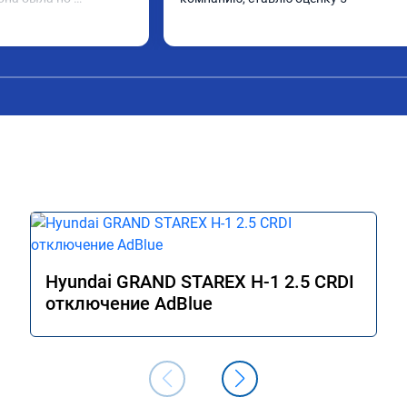
 изменений. 
его дела, спокойно 
опросы и 
работу. Спасибо 
ия сервису!!!
Hyundai GRAND STAREX H-1 2.5 CRDI
отключение AdBlue