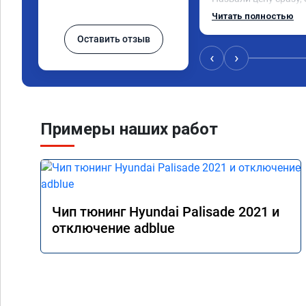
окончании работ без
Читать полностью
Александр профи сво
Оставить отзыв
ответил на все мои в
качественно сделал 
‹
›
большое и процветан
Примеры наших работ
Чип тюнинг Hyundai Palisade 2021 и
отключение adblue