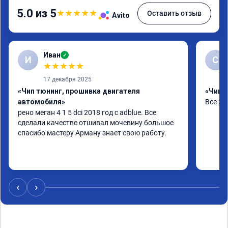
5.0 из 5
★
★
★
★
★
Оставить отзыв
Avito
Иван
✓
И
С
★
★
★
★
★
17 декабря 2025
«Чип тюнинг, прошивка двигателя
«Чип т
автомобиля»
Все х
рено меган 4 1 5 dci 2018 год с adblue. Все 
сделали качестве отшивал мочевину большое 
спасибо мастеру Арману знает свою работу.
‹
›