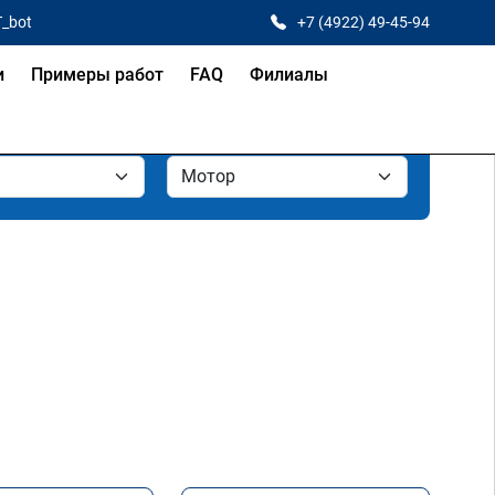
T_bot
+7 (4922) 49-45-94
и
Примеры работ
FAQ
Филиалы