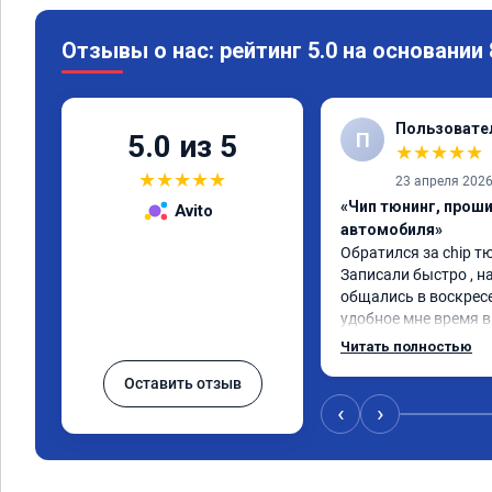
Отзывы о нас: рейтинг 5.0 на основании
Пользовате
П
5.0 из 5
★
★
★
★
★
★
★
★
★
★
23 апреля 202
«Чип тюнинг, прош
Avito
автомобиля»
Обратился за chip тю
Записали быстро , на
общались в воскресе
удобное мне время в 
Работу выполнили за
Читать полностью
качественно, эффект
Оставить отзыв
🤝
‹
›