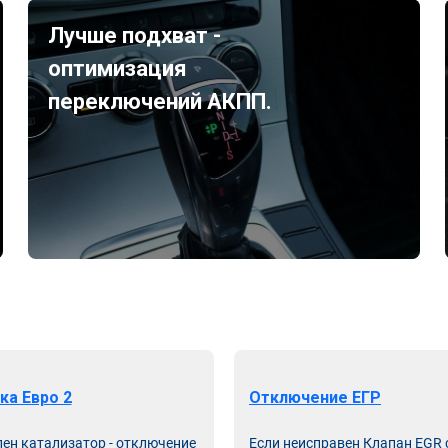
Лучше подхват -
оптимизация
переключений АКПП.
ка Евро 2
Отключение ЕГР
лен катализатор - отключение
Если неисправен Клапан EGR