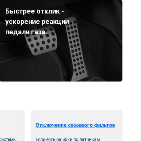
Быстрее отклик -
ускорение реакции
педали газа.
Отключение сажевого фильтра
От
 системы
Если есть ошибки по датчикам
Впу