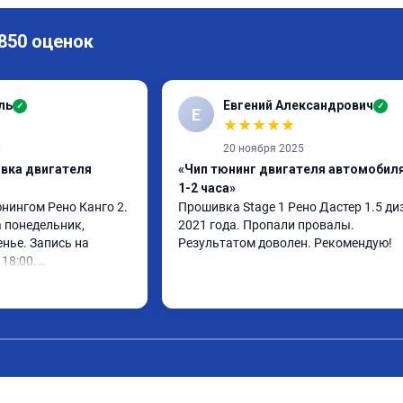
 850 оценок
ль
Евгений Александрович
✓
✓
Е
★
★
★
★
★
6
20 ноября 2025
ивка двигателя
«Чип тюнинг двигателя автомобиля
1-2 часа»
нингом Рено Канго 2.

Прошивка Stage 1 Рено Дастер 1.5 диз
 понедельник, 
2021 года. Пропали провалы. 
нье. Запись на 
Результатом доволен. Рекомендую!
18:00.

 30 минут, 
ом доволен. Спасибо 