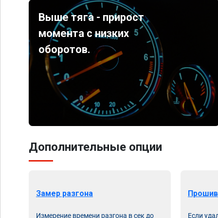
Выше тяга - прирост
момента с низких
оборотов.
Дополнительные опции
Замер разгона
Прошив
Измерение времени разгона в сек до
Если уда