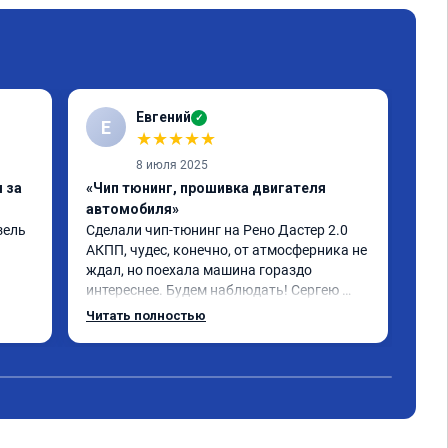
Евгений
✓
Е
★
★
★
★
★
8 июля 2025
 за
«Чип тюнинг, прошивка двигателя
«Чи
автомобиля»
авт
ель 
Сделали чип-тюнинг на Рено Дастер 2.0 
рено
АКПП, чудес, конечно, от атмосферника не 
сде
ждал, но поехала машина гораздо 
бол
интереснее. Будем наблюдать! Сергею 
сво
отдельное спасибо за профессионально 
Читать полностью
выполненную работу!