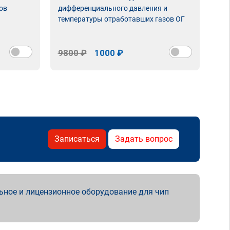
ов
дифференциального давления и
неи
температуры отработавших газов ОГ
9800 ₽
1000 ₽
98
Записаться
Задать вопрос
ьное и лицензионное оборудование для чип