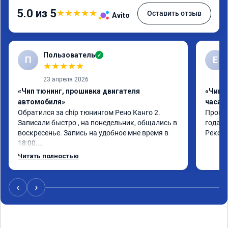
5.0 из 5
★
★
★
★
★
Оставить отзыв
Avito
Пользователь
✓
П
Е
★
★
★
★
★
23 апреля 2026
«Чип тюнинг, прошивка двигателя
«Чип 
автомобиля»
часа»
Обратился за chip тюнингом Рено Канго 2.

Прошив
Записали быстро , на понедельник, общались в 
года. 
воскресенье. Запись на удобное мне время в 
Реком
18:00.

Работу выполнили за 30 минут, качественно, 
Читать полностью
эффектом доволен. Спасибо 🤝
‹
›