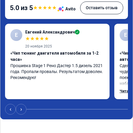
5.0 из 5
★
★
★
★
★
Оставить отзыв
Avito
Евгений Александрович
✓
Е
Е
★
★
★
★
★
20 ноября 2025
«Чип тюнинг двигателя автомобиля за 1-2
«Чип 
часа»
автом
Прошивка Stage 1 Рено Дастер 1.5 дизель 2021 
Сделал
года. Пропали провалы. Результатом доволен. 
чудес,
Рекомендую!
поехал
наблюд
профе
Читать
‹
›