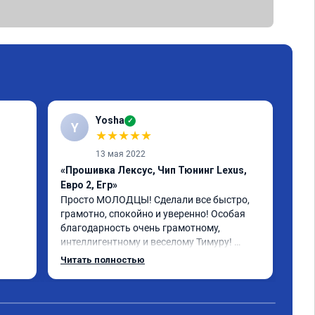
Yosha
✓
Y
★
★
★
★
★
13 мая 2022
«Прошивка Лексус, Чип Тюнинг Lexus,
«Пр
Евро 2, Егр»
Реб
бол
Просто МОЛОДЦЫ! Сделали все быстро, 
пла
грамотно, спокойно и уверенно! Особая 
рас
благодарность очень грамотному, 
бол
интеллигентному и веселому Тимуру! 
 за 
Ребята профессионалы! Lexus GX-460 
Читать полностью
зажил новой жизнью! СПАСИБО!!!