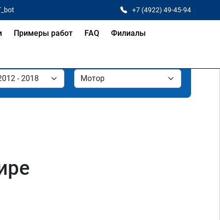
T_bot
+7 (4922) 49-45-94
и
Примеры работ
FAQ
Филиалы
ире