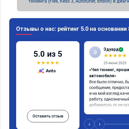
тюнинга (Flex, Kess 3, Autotuner, Bitbox) и диаг
Отзывы о нас: рейтинг 5.0 на основании
Эдуард
✓
Э
5.0 из 5
★
★
★
★
★
★
★
★
★
★
25 июня 2025
«Чип тюнинг, прош
Avito
автомобиля»
Все было отлично, б
сообщение, предоста
и на мой взгляд каче
работу, однозначный
добавилось лс не ск
Оставить отзыв
‹
›