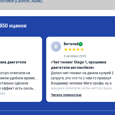
ностики (Launch, Autel).
 850 оценок
Виталий
✓
В
★
★
★
★
★
3 октября 2025
ивка двигателя
«Чип тюнинг Stage 1, прошивка
двигателя автомобиля»
ыстро ответили на 
Делал чип тюнинг на джили кулрей 2 
вили удобное время, 
супруге, это что то с чем то приехал 
ственно сделали 
Владимир человек Мега профи, ну а 
 эффект есть сколько 
машина полетела, если честно даже 
ажу
страшно было, спасибо огромное. Ну и
Читать полностью
одно сделал чип на лексус рх2 не 
попробовал еще пока испытали пока 
только супругину, она в восторге.