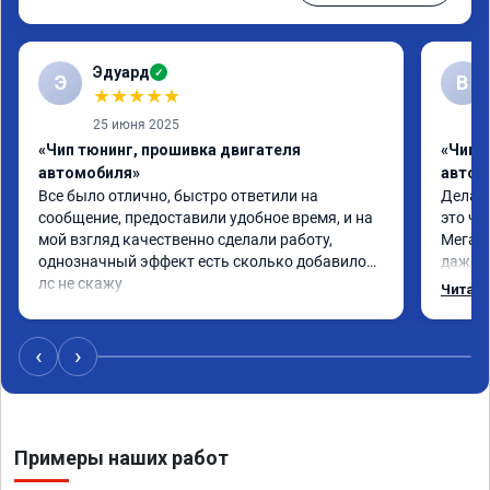
Эдуард
✓
Э
В
★
★
★
★
★
25 июня 2025
«Чип тюнинг, прошивка двигателя
«Чип т
автомобиля»
автом
Все было отлично, быстро ответили на 
Делал 
сообщение, предоставили удобное время, и на 
это чт
мой взгляд качественно сделали работу, 
Мега п
однозначный эффект есть сколько добавилось 
даже с
лс не скажу
одно с
Читать
еще по
в вост
‹
›
Примеры наших работ