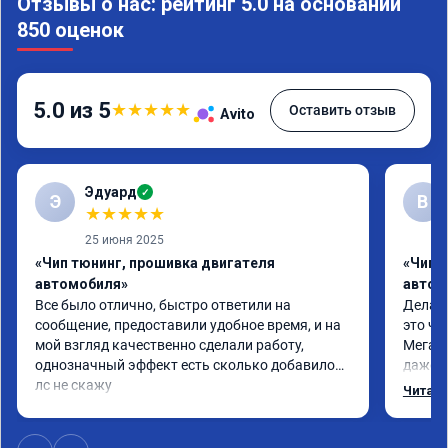
Отзывы о нас: рейтинг 5.0 на основании
850 оценок
5.0 из 5
★
★
★
★
★
Оставить отзыв
Avito
Эдуард
✓
Э
В
★
★
★
★
★
25 июня 2025
«Чип тюнинг, прошивка двигателя
«Чип т
автомобиля»
автом
Все было отлично, быстро ответили на 
Делал 
сообщение, предоставили удобное время, и на 
это чт
мой взгляд качественно сделали работу, 
Мега п
однозначный эффект есть сколько добавилось 
даже с
лс не скажу
одно с
Читать
еще по
в вост