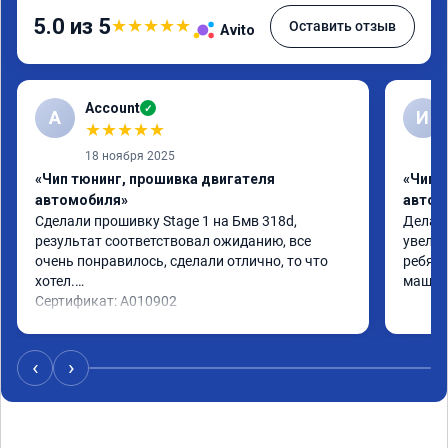
5.0 из 5
★
★
★
★
★
Оставить отзыв
Avito
Account
✓
A
И
★
★
★
★
★
18 ноября 2025
«Чип тюнинг, прошивка двигателя
«Чип 
автомобиля»
автом
Сделали прошивку Stage 1 на Бмв 318d, 
Делали
результат соответствовал ожиданию, все 
увелич
очень понравилось, сделали отлично, то что 
ребята
хотел.

машина
Сертификат: A010902
‹
›