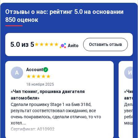
Отзывы о нас: рейтинг 5.0 на основании
850 оценок
5.0 из 5
★
★
★
★
★
Оставить отзыв
Avito
Account
✓
A
И
★
★
★
★
★
18 ноября 2025
«Чип тюнинг, прошивка двигателя
«Чип 
автомобиля»
автом
Сделали прошивку Stage 1 на Бмв 318d, 
Делали
результат соответствовал ожиданию, все 
увелич
очень понравилось, сделали отлично, то что 
ребята
хотел.

машина
Сертификат: A010902