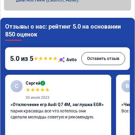
Отзывы о нас: рейтинг 5.0 на основании
850 оценок
5.0 из 5
★
★
★
★
★
Оставить отзыв
Avito
Сергей
✓
С
В
★
★
★
★
★
30 июля 2023
«Отключение егр Audi Q7 4M, заглушка EGR»
«Чип т
парни красавцы.все что хотелось они 
Все хо
сделали.молодцы.советую и рекомендую.