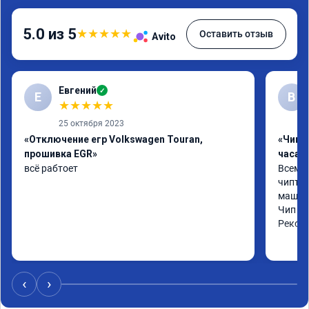
5.0 из 5
★
★
★
★
★
Оставить отзыв
Avito
Евгений
✓
Е
В
★
★
★
★
★
25 октября 2023
«Отключение егр Volkswagen Touran,
«Чип 
прошивка EGR»
часа»
всё рабтоет
Всем ч
чиптюн
машина
Чип сд
Реком
‹
›