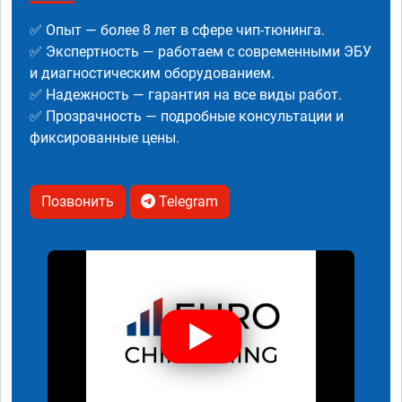
✅ Опыт — более 8 лет в сфере чип-тюнинга.
✅ Экспертность — работаем с современными ЭБУ
и диагностическим оборудованием.
✅ Надежность — гарантия на все виды работ.
✅ Прозрачность — подробные консультации и
фиксированные цены.
Позвонить
Telegram