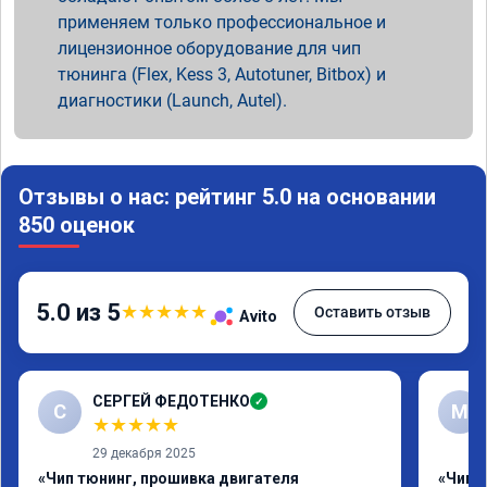
применяем только профессиональное и
лицензионное оборудование для чип
тюнинга (Flex, Kess 3, Autotuner, Bitbox) и
диагностики (Launch, Autel).
Отзывы о нас: рейтинг 5.0 на основании
850 оценок
5.0 из 5
★
★
★
★
★
Оставить отзыв
Avito
СЕРГЕЙ ФЕДОТЕНКО
✓
С
M
★
★
★
★
★
29 декабря 2025
«Чип тюнинг, прошивка двигателя
«Чип 