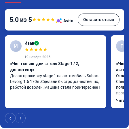
5.0 из 5
★
★
★
★
★
Оставить отзыв
Avito
Иван
✓
И
Г
★
★
★
★
★
19 ноября 2025
«Чип тюнинг двигателя Stage 1 / 2,
«Чип 
диностенд»
автом
Делал прошивку stage 1 на автомобиль Subaru 
Отличн
Levorg 1.6 170л .Сделали быстро ,качественно, 
Chery 
работой доволен ,машина стала поинтереснее !
появил
провал
режиме
Читать
профес
Рекоме
‹
›