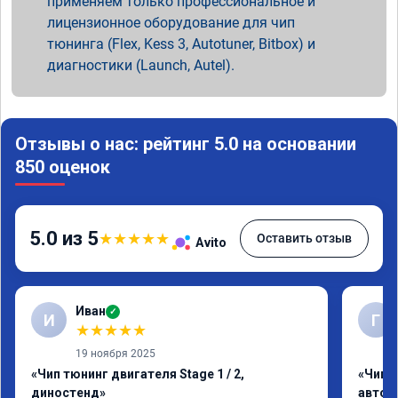
применяем только профессиональное и
лицензионное оборудование для чип
тюнинга (Flex, Kess 3, Autotuner, Bitbox) и
диагностики (Launch, Autel).
Отзывы о нас: рейтинг 5.0 на основании
850 оценок
5.0 из 5
★
★
★
★
★
Оставить отзыв
Avito
Иван
✓
И
Г
★
★
★
★
★
19 ноября 2025
«Чип тюнинг двигателя Stage 1 / 2,
«Чип 
диностенд»
автом