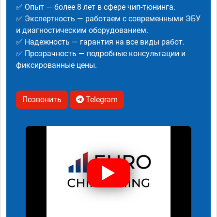
✅ Опыт — более 8 лет в сфере чип-тюнинга.
✅ Экспертность — работаем с современными ЭБУ
и диагностическим оборудованием.
✅ Надежность — гарантия на все виды работ.
✅ Прозрачность — подробные консультации и
фиксированные цены.
Позвонить
Telegram