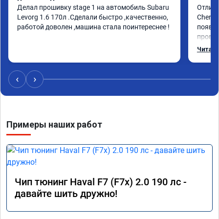
Делал прошивку stage 1 на автомобиль Subaru 
Отличн
Levorg 1.6 170л .Сделали быстро ,качественно, 
Chery 
работой доволен ,машина стала поинтереснее !
появил
провал
режиме
Читать
профес
Рекоме
‹
›
Примеры наших работ
Чип тюнинг Haval F7 (F7x) 2.0 190 лс -
давайте шить дружно!