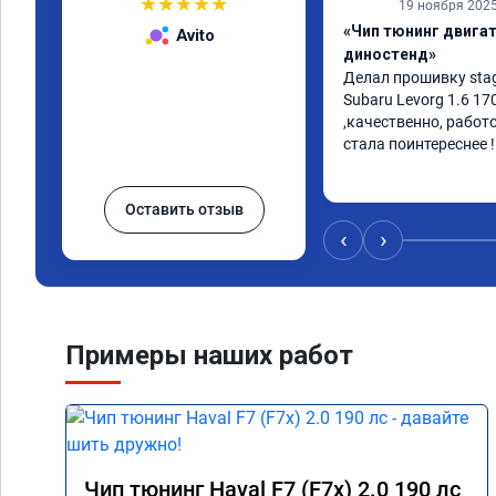
★
★
★
★
★
19 ноября 202
«Чип тюнинг двигате
Avito
диностенд»
Делал прошивку stag
Subaru Levorg 1.6 17
,качественно, работ
стала поинтереснее !
Оставить отзыв
‹
›
Примеры наших работ
Чип тюнинг Haval F7 (F7x) 2.0 190 лс