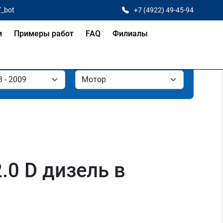
T_bot
+7 (4922) 49-45-94
и
Примеры работ
FAQ
Филиалы
2.0 D дизель в