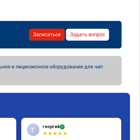
Записаться
Задать вопрос
ьное и лицензионное оборудование для чип
георгий
✓
Г
В
★
★
★
★
★