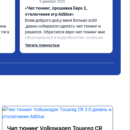
9 декабря 2025
«Чип тюнинг, прошивка Евро 2,
«Чи
отключение егр Adblue»
1-2
Всем доброго дня,у меня Вольво xc60 
Все
ина 
,давно собирался сделать чип тюнинг и 
Дел
тяга 
решился. Обратился евро чип тюнинг мне 
Пос
 
объяснили всё в подробностях, сообщили 
луч
ного 
сумму записали. Приехал в назначенное 
Раб
Читать полностью
о, с 
время 2.5 часа и готово, разница ощутима 
ую 
, я доволен ,спасибо! дали гарантию и 
сертификат ао11462 ,знают своё дело 
рекомендую 👍
Чип тюнинг Volkswagen Touareg CR