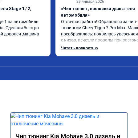
5
29 января 2026
ля Stage 1 / 2,
«Чип тюнинг, прошивка двигателя
автомобиля»
e 1 на автомобиль 
Отличная работа! Обращался за чип-
0л .Сделали быстро 
тюнингом Chery Tiggo 7 Pro Max. Маш
ой доволен ,машина 
преобразилась: появилась уверенная 
с низов, исчезли провалы при разгоне.
Расход в спокойном режиме даже нем
Читать полностью
снизился. Все сделали профессиональн
подробной консультацией. Рекоменд
всем, кто сомневается.
Чип тюнинг Kia Mohave 3.0 дизель и