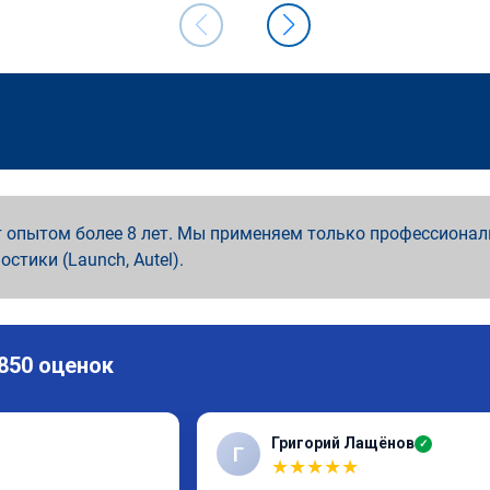
 опытом более 8 лет. Мы применяем только профессионал
ностики (Launch, Autel).
 850 оценок
Григорий Лащёнов
✓
Г
★
★
★
★
★