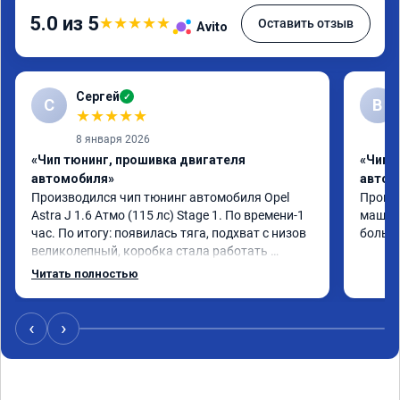
5.0 из 5
★
★
★
★
★
Оставить отзыв
Avito
Сергей
✓
С
В
★
★
★
★
★
8 января 2026
«Чип тюнинг, прошивка двигателя
«Чип 
автомобиля»
автом
Производился чип тюнинг автомобиля Opel 
Прошив
Astra J 1.6 Атмо (115 лс) Stage 1. По времени-1 
машина
час. По итогу: появилась тяга, подхват с низов 
больше
великолепный, коробка стала работать 
плавнее. На трассе быстрее скидывает 
Читать полностью
передачу и легко держит обороты до 5000 при 
ускорении. Вообщем доволен как слон ))) 
Рекомендую компанию!

‹
›
Номер сертификата: А011870 от 06.01.2026