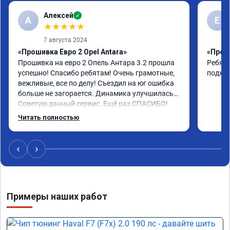
Алексей
✓
А
E
★
★
★
★
★
7 августа 2024
«Прошивка Евро 2 Opel Antara»
«Проши
Прошивка на евро 2 Опель Антара 3.2 прошла 
Ребята
успешно! Спасибо ребятам! Очень грамотные, 
подхо
вежливые, все по делу! Съездил на юг ошибка 
больше не загорается. Динамика улучшилась. 
Советую данный сервис. Ещё раз СПАСИБО!
Читать полностью
‹
›
Примеры наших работ