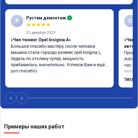
Рустам демонтаж.
✓
Р
С
★
★
★
★
★
21 декабря 2023
«Чип тюнинг Opel Insignia A»
«Чип 
Большое спасибо мастеру, после чиповки 
автом
машина стала гораздо резвее( opel insignia ), 
Произв
педаль по отклику супер, мощность 
Astra J
прибавилась значительно. Успехов Вам и ещё 
час. П
раз спасибо)
велико
плавне
Читать
переда
ускоре
Реком
‹
›
Номер 
Примеры наших работ