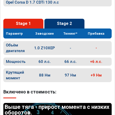
Opel Corsa D 1.7 CDTi 130 л.с
Stage 1
Stage 2
Параметр
Заводские
Тюнинг*
Прибавка
Объём
1.0 Z10XEP
-
-
двигателя
Мощность
60 л.с.
66 л.с.
+6 л.с.
Крутящий
88 Нм
97 Нм
+9 Нм
момент
Включено в стоимость:
Выше тяга - прирост момента с низких
оборотов.