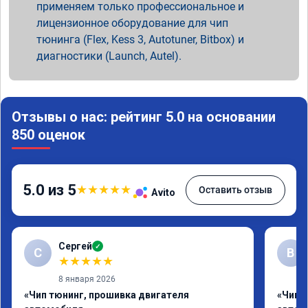
применяем только профессиональное и
лицензионное оборудование для чип
тюнинга (Flex, Kess 3, Autotuner, Bitbox) и
диагностики (Launch, Autel).
Отзывы о нас: рейтинг 5.0 на основании
850 оценок
5.0 из 5
★
★
★
★
★
Оставить отзыв
Avito
Сергей
✓
С
В
★
★
★
★
★
8 января 2026
«Чип тюнинг, прошивка двигателя
«Чип 