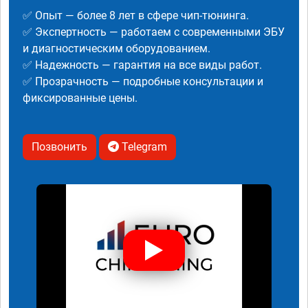
✅ Опыт — более 8 лет в сфере чип-тюнинга.
✅ Экспертность — работаем с современными ЭБУ
и диагностическим оборудованием.
✅ Надежность — гарантия на все виды работ.
✅ Прозрачность — подробные консультации и
фиксированные цены.
Позвонить
Telegram