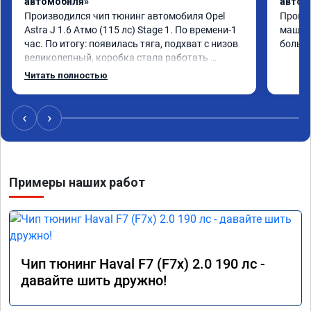
автомобиля»
автом
Производился чип тюнинг автомобиля Opel 
Прошив
Astra J 1.6 Атмо (115 лс) Stage 1. По времени-1 
машина
час. По итогу: появилась тяга, подхват с низов 
больше
великолепный, коробка стала работать 
плавнее. На трассе быстрее скидывает 
Читать полностью
передачу и легко держит обороты до 5000 при 
ускорении. Вообщем доволен как слон ))) 
Рекомендую компанию!

‹
›
Номер сертификата: А011870 от 06.01.2026
Примеры наших работ
Чип тюнинг Haval F7 (F7x) 2.0 190 лс -
давайте шить дружно!