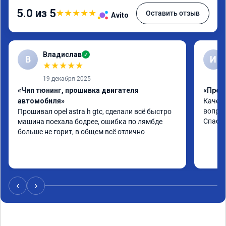
5.0 из 5
★
★
★
★
★
Оставить отзыв
Avito
Владислав
✓
В
И
★
★
★
★
★
19 декабря 2025
«Чип тюнинг, прошивка двигателя
«Проши
автомобиля»
Качест
вопрос
Прошивал opel astra h gtc, сделали всё быстро 
Спасиб
машина поехала бодрее, ошибка по лямбде 
больше не горит, в общем всё отлично
‹
›