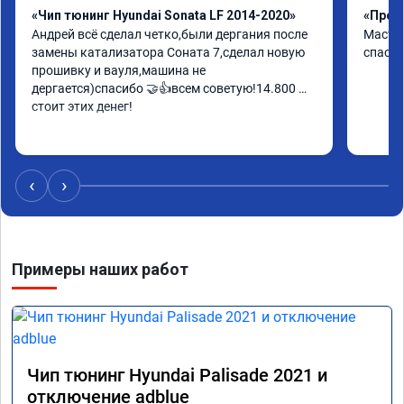
«Чип тюнинг Hyundai Sonata LF 2014-2020»
«Проши
Андрей всё сделал четко,были дергания после 
Мастер
замены катализатора Соната 7,сделал новую 
спасиб
прошивку и вауля,машина не 
дергается)спасибо 🤝👍всем советую!14.800 
стоит этих денег!
‹
›
Примеры наших работ
Чип тюнинг Hyundai Palisade 2021 и
отключение adblue