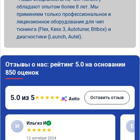
обладают опытом более 8 лет. Мы
применяем только профессиональное и
лицензионное оборудование для чип
тюнинга (Flex, Kess 3, Autotuner, Bitbox) и
диагностики (Launch, Autel).
Отзывы о нас: рейтинг 5.0 на основании
850 оценок
5.0 из 5
★
★
★
★
★
Оставить отзыв
Avito
Ильгиз И
✓
И
Е
★
★
★
★
★
12 октября 2024