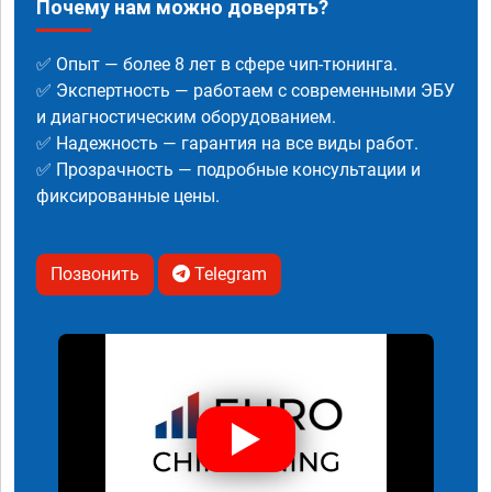
Почему нам можно доверять?
✅ Опыт — более 8 лет в сфере чип-тюнинга.
✅ Экспертность — работаем с современными ЭБУ
и диагностическим оборудованием.
✅ Надежность — гарантия на все виды работ.
✅ Прозрачность — подробные консультации и
фиксированные цены.
Позвонить
Telegram