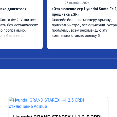
25 октября 2024
ивка двигателя
«Отключение егр Hyundai Santa Fe 2
прошивка EGR»
анта Фе 2. Учли все 
Спасибо большое мастеру Арману , 
ать без механических 
приехал быстро , все объяснил , устра
о программно. 
проблему , всем рекомендую эту 
она была по 
компанию, ставлю оценку 5
 изменений. 
его дела, спокойно 
опросы и 
работу. Спасибо 
ия сервису!!!