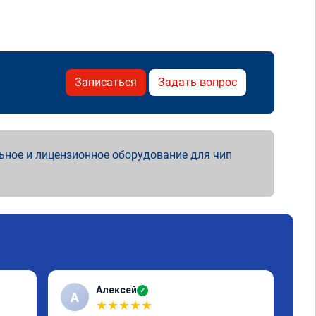
Записаться
Задать вопрос
ьное и лицензионное оборудование для чип
Алексей
✓
А
К
★
★
★
★
★