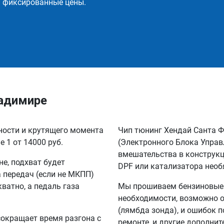
и фиксированные цены.
ладимире
щности и крутящего момента
Чип тюнинг Хендай Санта Ф
 1 от 14000 руб.
(Электронного Блока Управ
вмешательства в конструкц
не, подхват будет
DPF или катализатора необ
а передач (если не МКПП)
кватно, а педаль газа
Мы прошиваем бензиновые и
необходимости, возможно о
(лямбда зонда), и ошибок п
сокращает время разгона с
ремонте, и другие дополни