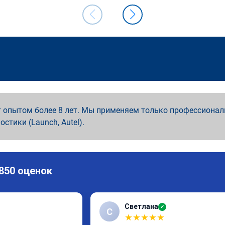
 опытом более 8 лет. Мы применяем только профессионал
ностики (Launch, Autel).
 850 оценок
Светлана
✓
С
★
★
★
★
★