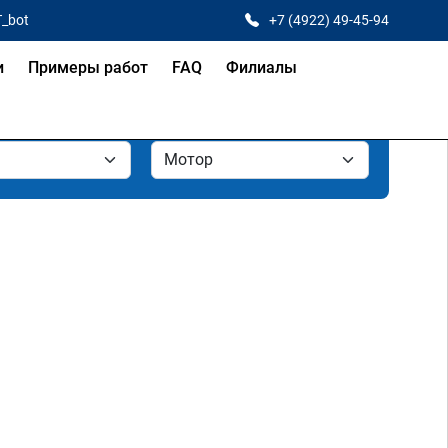
T_bot
+7 (4922) 49-45-94
и
Примеры работ
FAQ
Филиалы