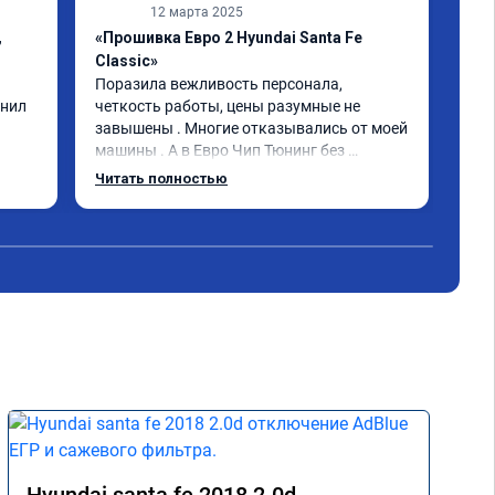
12 марта 2025
,
«Прошивка Евро 2 Hyundai Santa Fe
«Пр
Classic»
Спа
быс
Поразила вежливость персонала, 
опи
нил 
четкость работы, цены разумные не 
вып
завышены . Многие отказывались от моей 
Маш
машины . А в Евро Чип Тюнинг без 
обе
проблем прошили мою машину. 
Читать полностью
Чит
дан
Обращайтесь не пожалеете!