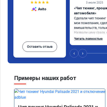
★
★
★
★
★
3 июля 2025
«Чип тюнинг, прош
Avito
автомобиля»
Сделали чип тюнинг С
мои пожелания, сдел
вмешательств, тольк
Назвали цену сразу, 
окончании работ без
Читать полностью
Александр профи сво
Оставить отзыв
ответил на все мои в
качественно сделал 
‹
›
большое и процветан
Примеры наших работ