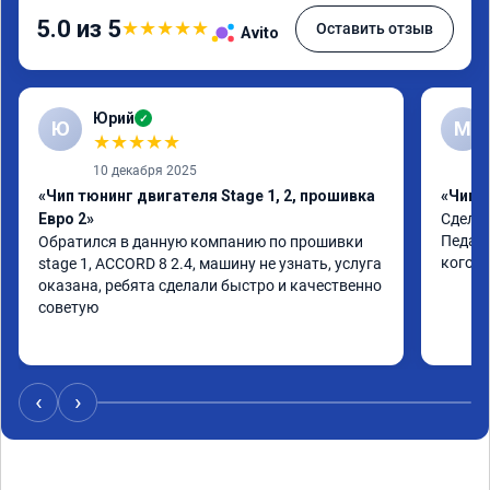
5.0 из 5
★
★
★
★
★
Оставить отзыв
Avito
Юрий
✓
Ю
М
★
★
★
★
★
10 декабря 2025
«Чип тюнинг двигателя Stage 1, 2, прошивка
«Чип т
Евро 2»
Сделал
Педаль
Обратился в данную компанию по прошивки

кого т
stage 1, ACCORD 8 2.4, машину не узнать, услуга 
оказана, ребята сделали быстро и качественно

советую
‹
›