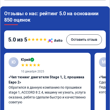
Отзывы о нас: рейтинг 5.0 на основании
850 оценок
5.0 из 5
★
★
★
★
★
Оставить отзыв
Avito
Юрий
✓
Ю
М
★
★
★
★
★
10 декабря 2025
«Чип тюнинг двигателя Stage 1, 2, прошивка
«Чип т
Евро 2»
Сделал
Педаль
Обратился в данную компанию по прошивки

кого т
stage 1, ACCORD 8 2.4, машину не узнать, услуга 
оказана, ребята сделали быстро и качественно

советую