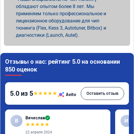
обладают опытом более 8 лет. Мы
применяем только профессиональное и
лицензионное оборудование для чип
тюнинга (Flex, Kess 3, Autotuner, Bitbox) и
диагностики (Launch, Autel).
Отзывы о нас: рейтинг 5.0 на основании
850 оценок
5.0 из 5
★
★
★
★
★
Оставить отзыв
Avito
Вячеслав
✓
В
И
★
★
★
★
★
22 апреля 2024