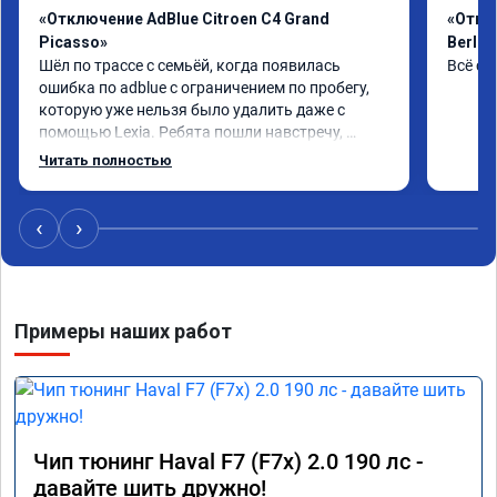
«Отключение AdBlue Citroen C4 Grand
«Откл
Picasso»
Berlin
Шёл по трассе с семьёй, когда появилась 
Всё сд
ошибка по adblue с ограничением по пробегу, 
которую уже нельзя было удалить даже с 
помощью Lexia. Ребята пошли навстречу, 
оперативно приняли и за час отшили как 
Читать полностью
adblue, так и eolys. Отпуск не был сорван ))
‹
›
Примеры наших работ
Чип тюнинг Haval F7 (F7x) 2.0 190 лс -
давайте шить дружно!