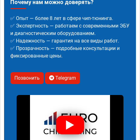
Почему нам можно доверять?
✅ Опыт — более 8 лет в сфере чип-тюнинга.
✅ Экспертность — работаем с современными ЭБУ
и диагностическим оборудованием.
✅ Надежность — гарантия на все виды работ.
✅ Прозрачность — подробные консультации и
фиксированные цены.
Позвонить
Telegram