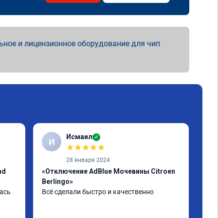
ьное и лицензионное оборудование для чип
Исмаил
✓
И
А
★
★
★
★
★
28 января 2024
nd
«Отключение AdBlue Мочевины Citroen
«Пр
Berlingo»
Егр
ась 
Всё сделали быстро и качественно
Пар