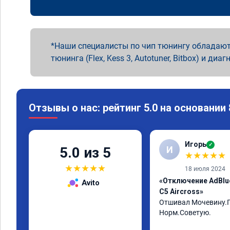
Наши специалисты по чип тюнингу обладают
тюнинга (Flex, Kess 3, Autotuner, Bitbox) и диаг
Отзывы о нас: рейтинг 5.0 на основании
Игорь
✓
И
5.0 из 5
★
★
★
★
★
★
★
★
★
★
18 июля 2024
«Отключение AdBlu
Avito
C5 Aircross»
Отшивал Мочевину.П
Норм.Советую.