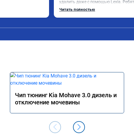
удалить даже с помощью Lexia. Ребят
пошли навстречу, оперативно приняли
Читать полностью
за час отшили как adblue, так и eolys. 
Отпуск не был сорван ))
Чип тюнинг Kia Mohave 3.0 дизель и
отключение мочевины