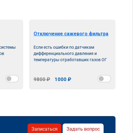
Отключение сажевого фильтра
От
 системы
Если есть ошибки по датчикам
Впу
ов
дифференциального давления и
неи
температуры отработавших газов ОГ
9800 ₽
1000 ₽
98
Записаться
Задать вопрос