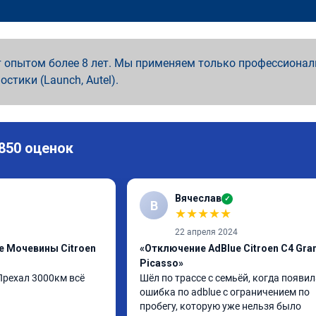
 опытом более 8 лет. Мы применяем только профессионал
ностики (Launch, Autel).
 850 оценок
Вячеслав
✓
В
★
★
★
★
★
22 апреля 2024
e Мочевины Citroen
«Отключение AdBlue Citroen C4 Gra
Picasso»
рехал 3000км всё 
Шёл по трассе с семьёй, когда появил
ошибка по adblue с ограничением по 
пробегу, которую уже нельзя было 