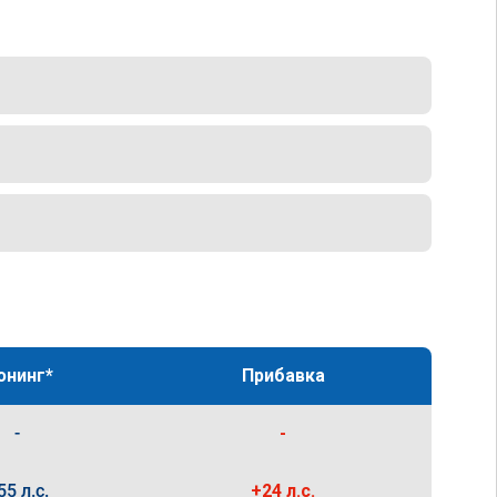
юнинг*
Прибавка
-
-
55 л.с.
+24 л.с.