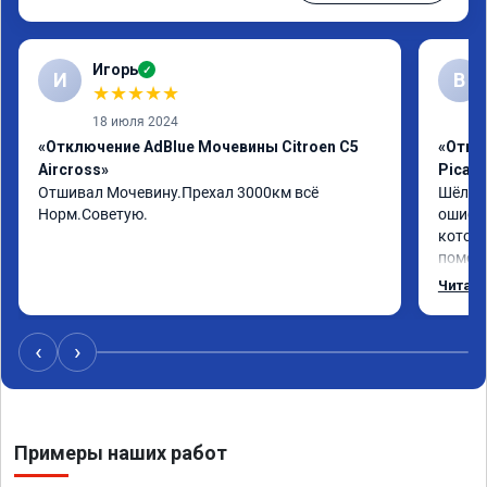
Игорь
✓
И
В
★
★
★
★
★
18 июля 2024
«Отключение AdBlue Мочевины Citroen C5
«Отклю
Aircross»
Picas
Отшивал Мочевину.Прехал 3000км всё 
Шёл по
Норм.Советую.
ошибка
котору
помощь
операт
Читать
adblue,
‹
›
Примеры наших работ