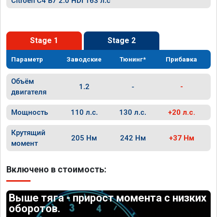
Citroen C4 B7 2.0 HDI 163 л.с
Stage 1
Stage 2
Параметр
Заводские
Тюнинг*
Прибавка
Объём
1.2
-
-
двигателя
Мощность
110 л.с.
130 л.с.
+20 л.с.
Крутящий
205 Нм
242 Нм
+37 Нм
момент
Включено в стоимость:
Выше тяга - прирост момента с низких
оборотов.