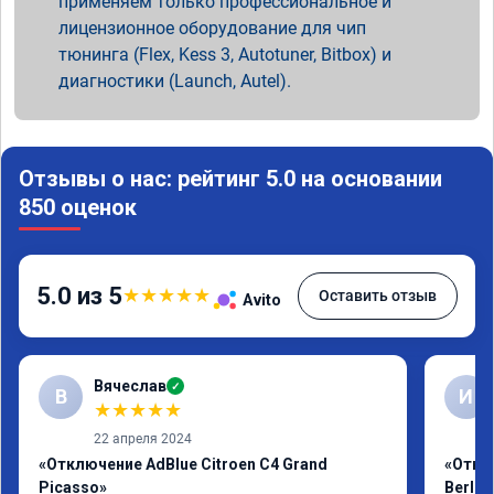
применяем только профессиональное и
лицензионное оборудование для чип
тюнинга (Flex, Kess 3, Autotuner, Bitbox) и
диагностики (Launch, Autel).
Отзывы о нас: рейтинг 5.0 на основании
850 оценок
5.0 из 5
★
★
★
★
★
Оставить отзыв
Avito
Вячеслав
✓
В
И
★
★
★
★
★
22 апреля 2024
«Отключение AdBlue Citroen C4 Grand
«Откл
Picasso»
Berlin