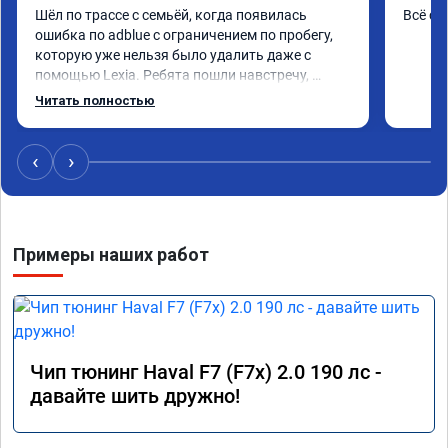
Шёл по трассе с семьёй, когда появилась 
Всё сд
ошибка по adblue с ограничением по пробегу, 
которую уже нельзя было удалить даже с 
помощью Lexia. Ребята пошли навстречу, 
оперативно приняли и за час отшили как 
Читать полностью
adblue, так и eolys. Отпуск не был сорван ))
‹
›
Примеры наших работ
Чип тюнинг Haval F7 (F7x) 2.0 190 лс -
давайте шить дружно!