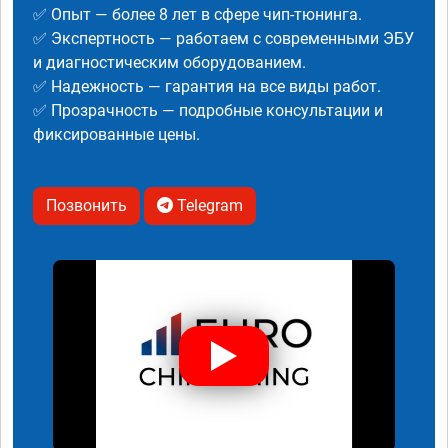
✅ Опыт — более 8 лет в сфере чип-тюнинга.
✅ Экспертность — работаем с современными ЭБУ
и диагностическим оборудованием.
✅ Надежность — гарантия на все виды работ.
✅ Прозрачность — подробные консультации и
фиксированные цены.
Позвонить
Telegram