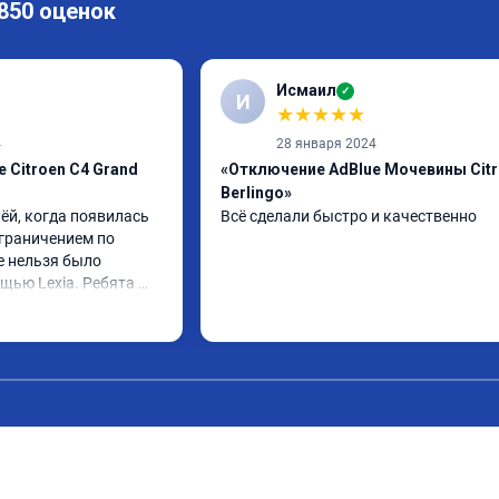
 850 оценок
Исмаил
✓
И
★
★
★
★
★
4
28 января 2024
 Citroen C4 Grand
«Отключение AdBlue Мочевины Cit
Berlingo»
ёй, когда появилась 
Всё сделали быстро и качественно
граничением по 
е нельзя было 
щью Lexia. Ребята 
еративно приняли и 
lue, так и eolys. 
 ))