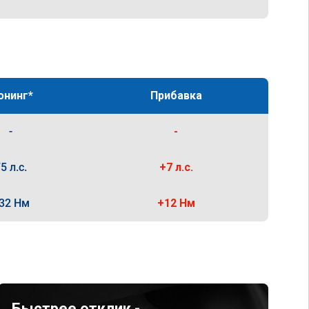
юнинг*
Прибавка
-
-
5 л.с.
+7 л.с.
32 Нм
+12 Нм
Быстрее отклик -