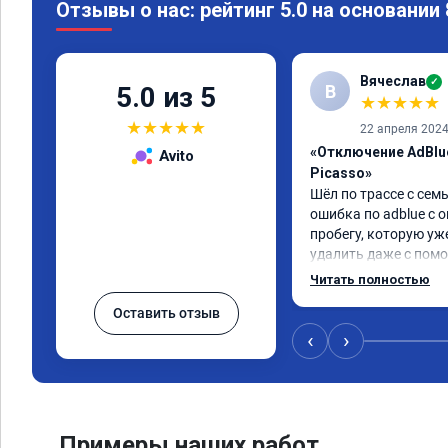
Отзывы о нас: рейтинг 5.0 на основании
Вячеслав
✓
В
5.0 из 5
★
★
★
★
★
★
★
★
★
★
22 апреля 202
«Отключение AdBlue
Avito
Picasso»
Шёл по трассе с семь
ошибка по adblue с о
пробегу, которую уж
удалить даже с помо
пошли навстречу, оп
Читать полностью
за час отшили как adb
Оставить отзыв
Отпуск не был сорван
‹
›
Примеры наших работ