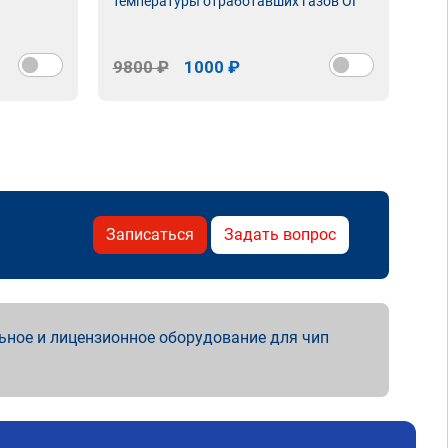
температуры отработавших газов ОГ
9800 ₽
1000 ₽
98
Записаться
Задать вопрос
ьное и лицензионное оборудование для чип