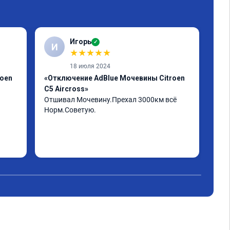
Игорь
✓
И
А
★
★
★
★
★
18 июля 2024
roen
«Отключение AdBlue Мочевины Citroen
«Пр
C5 Aircross»
Егр
Отшивал Мочевину.Прехал 3000км всё 
Пар
Норм.Советую.