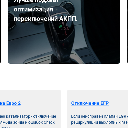
оптимизация
переключений АКПП.
ка Евро 2
Отключение ЕГР
лен катализатор - отключение
Если неисправен Клапан EGR
лямбда зонда и ошибок Check
рециркуляции выхлопных газ