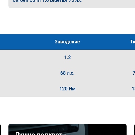
Citroen C3 III 1.6 BlueHDI 75 л.с
Заводские
Т
1.2
68 л.с.
7
120 Нм
1
Лучше подхват -