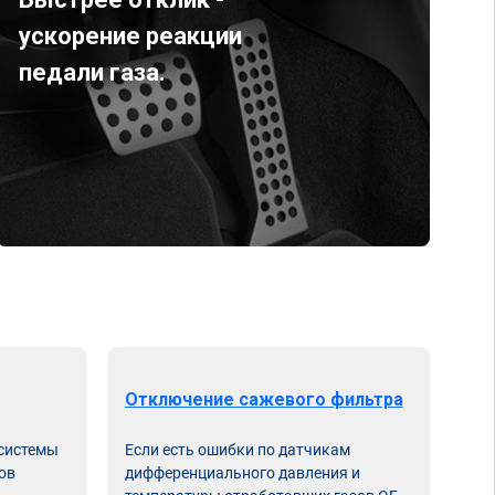
ускорение реакции
педали газа.
Отключение сажевого фильтра
От
 системы
Если есть ошибки по датчикам
Впу
ов
дифференциального давления и
неи