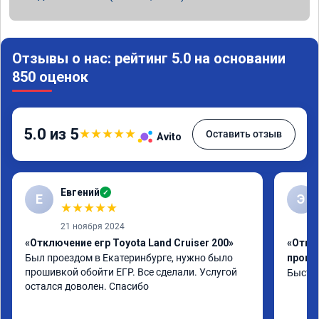
Отзывы о нас: рейтинг 5.0 на основании
850 оценок
5.0 из 5
★
★
★
★
★
Оставить отзыв
Avito
Евгений
✓
Е
Э
★
★
★
★
★
21 ноября 2024
«Отключение егр Toyota Land Cruiser 200»
«Отклю
Был проездом в Екатеринбурге, нужно было 
проши
прошивкой обойти ЕГР. Все сделали. Услугой 
Быстро
остался доволен. Спасибо