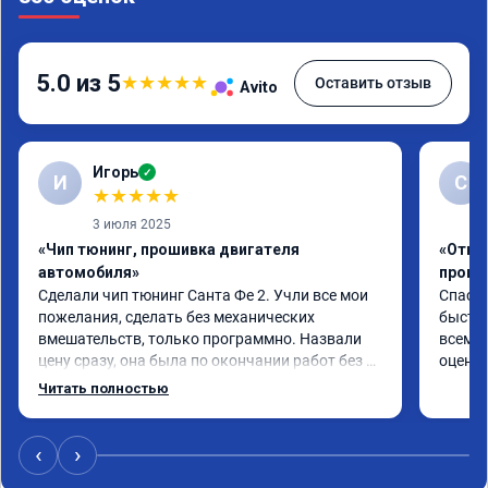
5.0 из 5
★
★
★
★
★
Оставить отзыв
Avito
Игорь
✓
И
С
★
★
★
★
★
3 июля 2025
«Чип тюнинг, прошивка двигателя
«Отклю
автомобиля»
проши
Сделали чип тюнинг Санта Фе 2. Учли все мои 
Спасиб
пожелания, сделать без механических 
быстро
вмешательств, только программно. Назвали 
всем р
цену сразу, она была по окончании работ без 
оценку
изменений. Александр профи своего дела, 
Читать полностью
спокойно ответил на все мои вопросы и 
качественно сделал работу. Спасибо большое 
и процветания сервису!!!
‹
›