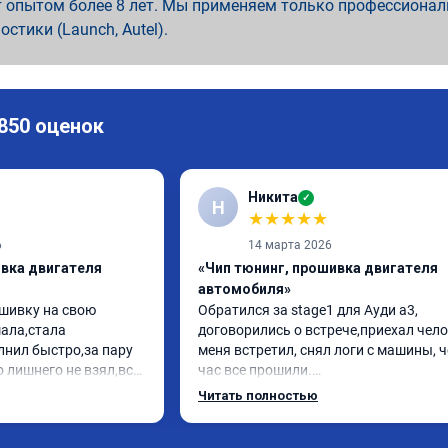
 опытом более 8 лет. Мы применяем только профессионал
ностики (Launch, Autel).
 850 оценок
Никита
✓
Н
★
★
★
★
★
6
14 марта 2026
ивка двигателя
«Чип тюнинг, прошивка двигателя
автомобиля»
шивку на свою 
Обратился за stage1 для Ауди а3, 
ла,стала 
договорились о встрече,приехал чело
нил быстро,за пару 
меня встретил, снял логи с машины, ч
 лишнего не взял,всё 
час все прошили.

заранее.После 
Арман спасибо тебе огромное, машинк
Читать полностью
просы,всегда 
летела а не поехала! Как писал ранее в
л на связи.Теперь 
личку Арману смерть с косой догнать 