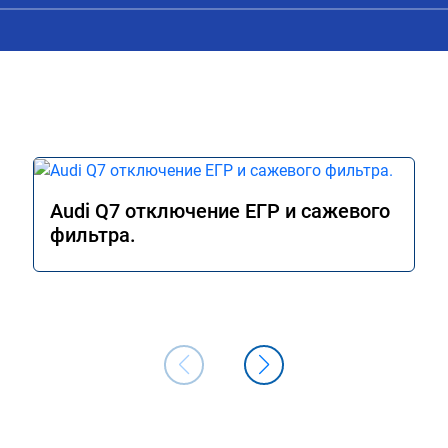
лучае поломки 
может 🤣машина едет не в себя, еще р
комендую Алексея 
спасибо вам!!!!!!!
иалиста!
Audi Q7 отключение ЕГР и сажевого
фильтра.