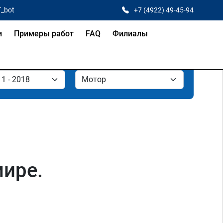
T_bot
+7 (4922) 49-45-94
и
Примеры работ
FAQ
Филиалы
мире.