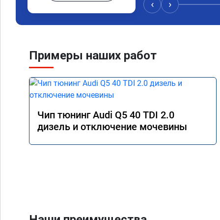
знаю,куда ехать в с
‹
›
авто.Однозначно ре
как грамотного спец
Примеры наших работ
Чип тюнинг Audi Q5 40 TDI 2.0
дизель и отключение мочевины
Наши преимущества