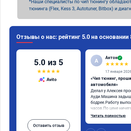
Наши специалисты по чип тюнингу обладают
тюнинга (Flex, Kess 3, Autotuner, Bitbox) и диаг
Отзывы о нас: рейтинг 5.0 на основании
Антон
✓
А
5.0 из 5
★
★
★
★
★
★
★
★
★
★
17 января 202
«Чип тюнинг, прош
Avito
автомобиля»
Делал у Алексея про
Ауди.Машина задыша
бодрее.Работу выпол
часов.По цене ничего
как договаривались 
Читать полностью
работы возникали во
Оставить отзыв
консультировал и бы