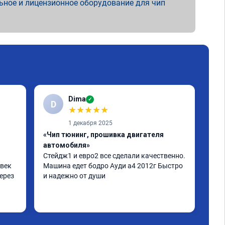
ьное и лицензионное оборудование для чип
Dima
✓
D
Е
★
★
★
★
★
1 декабря 2025
«Чип тюнинг, прошивка двигателя
«Чи
автомобиля»
отк
Стейдж1 и евро2 все сделали качественно. 
Дел
век 
Машина едет бодро Ауди а4 2012г Быстро 
Пиш
ерез 
и надежно от души
нор
дел
а по 
 
не 