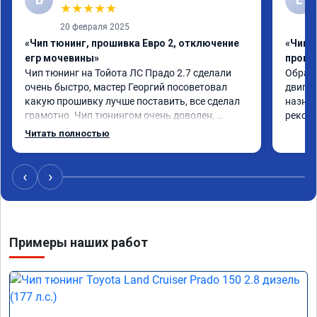
★
★
★
★
★
20 февраля 2025
«Чип тюнинг, прошивка Евро 2, отключение
«Чип 
егр мочевины»
проши
Чип тюнинг на Тойота ЛС Прадо 2.7 сделали 
Обрати
очень быстро, мастер Георгий посоветовал 
двигат
какую прошивку лучше поставить, все сделал 
назнач
грамотно. Чип тюнингом очень доволен, 
рекоме
машина ожила немного, отзыв на педаль газа 
Читать полностью
стал значительно лучше. Такое ощущение, что 
коробка даже стала работать лучше, пропали 
провалы. Расход топлива остался таким же, но 
‹
›
динамика улучшилась. Советую этот сервис 
всем. Спасибо!!!
Примеры наших работ