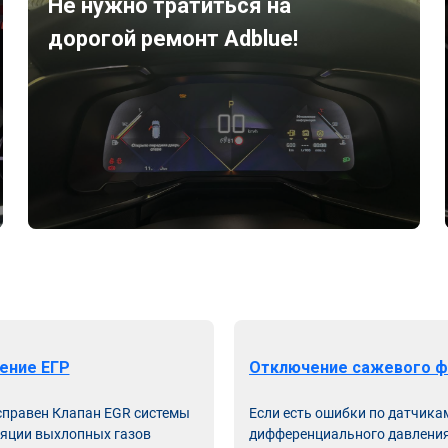
Не нужно тратиться на
дорогой ремонт Adblue!
ение ЕГР
Отключение сажевого ф
справен Клапан EGR системы
Если есть ошибки по датчика
яции выхлопных газов
дифференциального давления