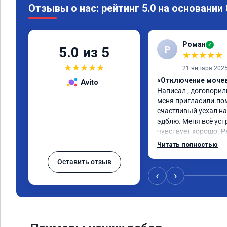
Отзывы о нас: рейтинг 5.0 на основании
Роман
✓
Р
5.0 из 5
★
★
★
★
★
★
★
★
★
★
21 января 202
«Отключение мочев
Avito
Написал , договорили
меня пригласили.пом
счастливый уехал на
эдблю. Меня всё уст
чувствует хорошо. Р
сервис. 👍
Читать полностью
Оставить отзыв
‹
›