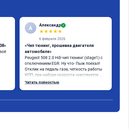
Александр
✓
А
★
★
★
★
★
6 февраля 2026
08»
«Чип тюнинг, прошивка двигателя
«Чи
оё 
автомобиля»
При
все
Peugeot 508 2.0 Hdi чип тюнинг (stage1) с 
из-
отключением EGR. Ну что- Пыж поехал! 
ник
Отклик на педаль газа, четкость работы 
рем
КПП, при наборе скорости чувствуется 
ука
солидный запас мощности. Ребята 
Читать полностью
Чит
рек
постарались на совесть, рекомендую!
сот
сюд