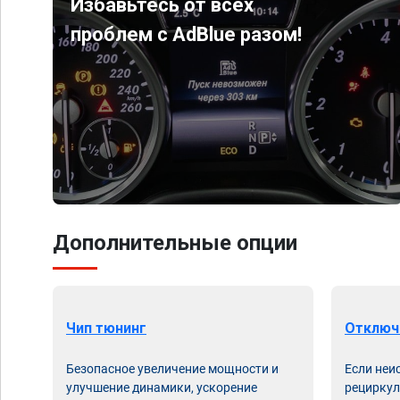
Избавьтесь от всех
проблем с AdBlue разом!
Дополнительные опции
Чип тюнинг
Отключ
Безопасное увеличение мощности и
Если неи
улучшение динамики, ускорение
рециркул