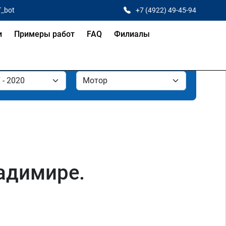
T_bot
+7 (4922) 49-45-94
и
Примеры работ
FAQ
Филиалы
ладимире.