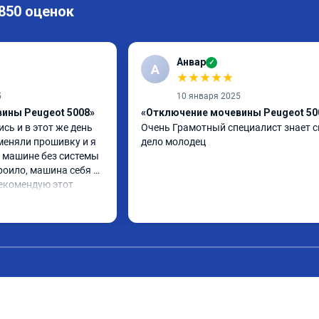
 850 оценок
Анвар
✓
А
★
★
★
★
★
5
10 января 2025
ины Peugeot 5008»
«Отключение мочевины Peugeot 50
сь и в этот же день 
Очень Грамотный специалист знает св
еняли прошивку и я 
дело молодец
 машине без системы 
роило, машина себя 
екомендую этот 