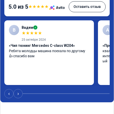
5.0 из 5
★
★
★
★
★
Оставить отзыв
Avito
Вадим
✓
В
А
★
★
★
★
★
25 октября 2024
«Чип тюнинг Mercedes C-class W204»
«Прош
Ребята молодцы машина поехала по другому 
квалиф
👍 спасибо вам
интелл
ый
‹
›