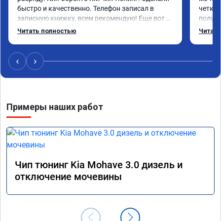
быстро и качественно. Телефон записал в 
четко.
записную книжку, всем рекомендую! Еще вот 
получи
поеду в ближайшее дни брата Мазду 6 2016 год 
Доволе
Читать полностью
Читать
отгоню на чип тюнинг.
или не
‹
›
Примеры наших работ
Чип тюнинг Kia Mohave 3.0 дизель и
отключение мочевины