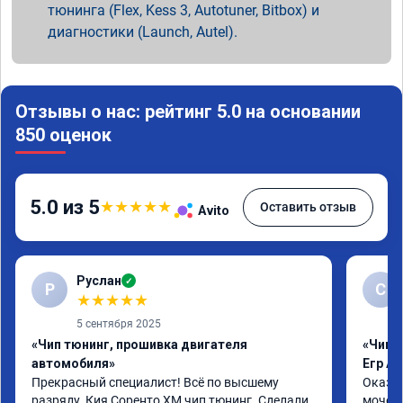
тюнинга (Flex, Kess 3, Autotuner, Bitbox) и
диагностики (Launch, Autel).
Отзывы о нас: рейтинг 5.0 на основании
850 оценок
5.0 из 5
★
★
★
★
★
Оставить отзыв
Avito
Руслан
✓
Р
С
★
★
★
★
★
5 сентября 2025
«Чип тюнинг, прошивка двигателя
«Чип 
автомобиля»
Егр Ad
Прекрасный специалист! Всё по высшему 
Оказал
разряду. Кия Соренто XM чип тюнинг. Сделали 
мочеви