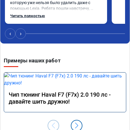
которую уже нельзя было удалить даже с 
помощью Lexia. Ребята пошли навстречу, 
оперативно приняли и за час отшили как 
Читать полностью
adblue, так и eolys. Отпуск не был сорван ))
‹
›
Примеры наших работ
Чип тюнинг Haval F7 (F7x) 2.0 190 лс -
давайте шить дружно!