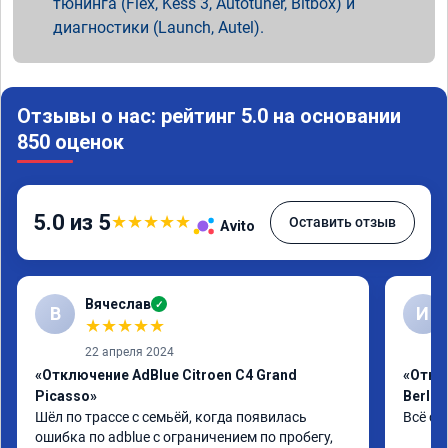
тюнинга (Flex, Kess 3, Autotuner, Bitbox) и
диагностики (Launch, Autel).
Отзывы о нас: рейтинг 5.0 на основании
850 оценок
5.0 из 5
★
★
★
★
★
Оставить отзыв
Avito
Вячеслав
✓
В
И
★
★
★
★
★
22 апреля 2024
«Отключение AdBlue Citroen C4 Grand
«Откл
Picasso»
Berlin
Шёл по трассе с семьёй, когда появилась 
Всё сд
ошибка по adblue с ограничением по пробегу, 